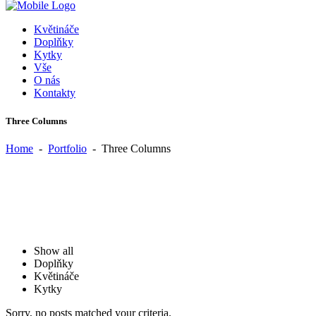
Květináče
Doplňky
Kytky
Vše
O nás
Kontakty
Three Columns
Home
-
Portfolio
-
Three Columns
Show all
Doplňky
Květináče
Kytky
Sorry, no posts matched your criteria.