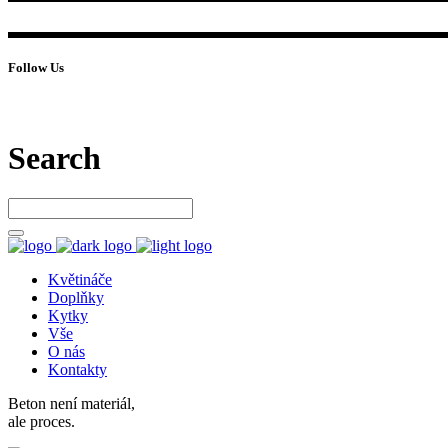
Follow Us
Search
Květináče
Doplňky
Kytky
Vše
O nás
Kontakty
Beton není materiál,
ale proces.